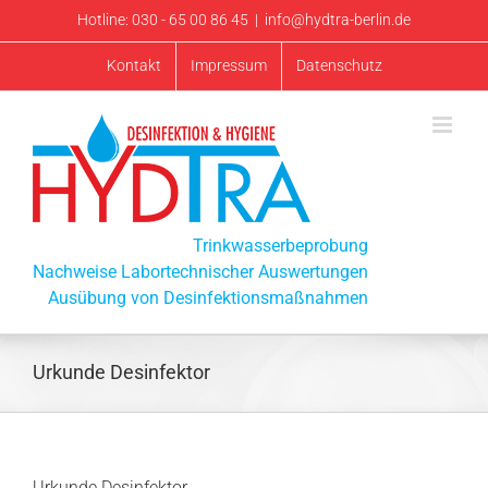
Zum
Hotline: 030 - 65 00 86 45
|
info@hydtra-berlin.de
Inhalt
Kontakt
Impressum
Datenschutz
springen
Trinkwasserbeprobung
Nachweise Labortechnischer Auswertungen
Ausübung von Desinfektionsmaßnahmen
Urkunde Desinfektor
Urkunde Desinfektor