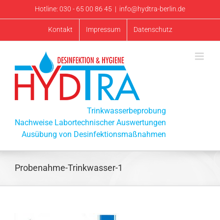
Zum
Hotline: 030 - 65 00 86 45
|
info@hydtra-berlin.de
Inhalt
Kontakt
Impressum
Datenschutz
springen
Trinkwasserbeprobung
Nachweise Labortechnischer Auswertungen
Ausübung von Desinfektionsmaßnahmen
Probenahme-Trinkwasser-1