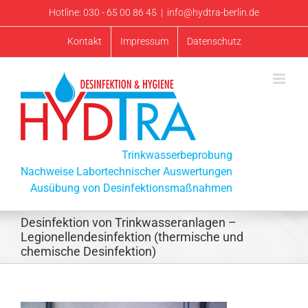
Zum
Hotline: 030 - 65 00 86 45
|
info@hydtra-berlin.de
Inhalt
Kontakt
Impressum
Datenschutz
springen
Trinkwasserbeprobung
Nachweise Labortechnischer Auswertungen
Ausübung von Desinfektionsmaßnahmen
Desinfektion von Trinkwasseranlagen –
Legionellendesinfektion (thermische und
chemische Desinfektion)